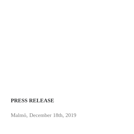
Contact us at
Info@PB2B.Agency
if you would
like to know more about us.
NEWS
PRESS RELEASE
Malmö, December 18
th
, 2019