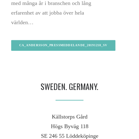
med många år i branschen och lång
erfarenhet av att jobba över hela
världen…
CA_ANDERSSON_PRESSMEDDELANDE_20191218_SV
SWEDEN. GERMANY.
Källstorps Gård
Högs Byväg 118
SE 246 55 Löddeköpinge